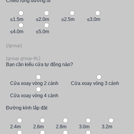
Chiều rộng đường đi
≤1.5m
≤2.0m
≤2.5m
≤3.0m
≤4.0m
≤5.0m
[/group]
[group group-RL]
Bạn cần kiểu cửa tự động nào?
Cửa xoay vòng 2 cánh
Cửa xoay vòng 3 cánh
Cửa xoay vòng 4 cánh
Đường kính lắp đặt
2.4m
2.6m
2.8m
3.0m
3.2m