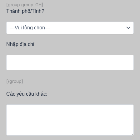
[group group-GH]
Thành phố/Tỉnh?
Nhập địa chỉ:
[/group]
Các yêu cầu khác: