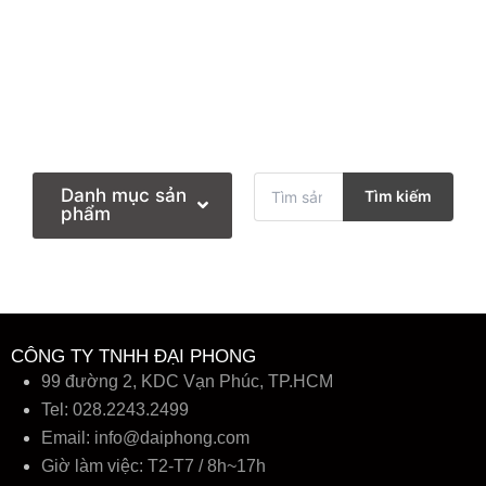
T
Danh mục sản
Tìm kiếm
ì
phẩm
m
k
i
ế
m
:
CÔNG TY TNHH ĐẠI PHONG
99 đường 2, KDC Vạn Phúc, TP.HCM
Tel: 028.2243.2499
Email:
info@daiphong.com
Giờ làm việc: T2-T7 / 8h~17h