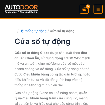
Nhảy
tới
nội
dung
/
Hệ thống tự động
/
Cửa sổ tự động
Cửa sổ tự động
Cửa sổ tự động Glaze
được sản xuất theo
tiêu
chuẩn Châu Âu
, sử dụng
động cơ DC 24V
mạnh
mẽ và an toàn, giúp mở/đóng cửa sổ một cách
nhanh chóng và dễ dàng. Cửa sổ tự động có thể
được
điều khiển bằng công tắc gắn tường
, hoặc
điều khiển từ xa và dễ dàng tích hợp vào hệ
thống
nhà thông minh
hiện đại.
Cửa sổ tự động Glaze có khả năng nhóm,
quản
lý và điều khiển hàng trăm cửa
cùng lúc, mang
lại sự tiện lợi và hiệu quả cho các công trình lớn.