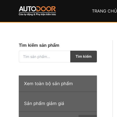
Nhảy
tới
TRANG CH
nội
dung
Tìm kiếm sản phẩm
T
Tìm kiếm
ì
m
k
i
ế
Xem toàn bộ sản phẩm
m
:
Sản phẩm giảm giá