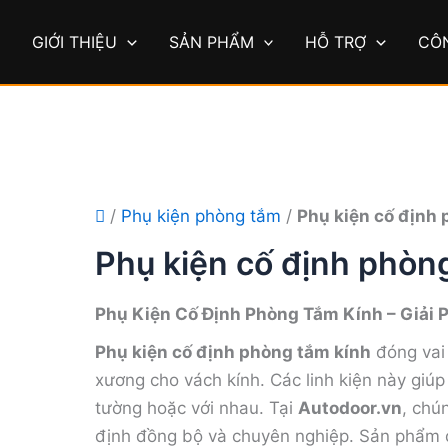
Ủ
GIỚI THIỆU
SẢN PHẨM
HỖ TRỢ
CÔ
/
Phụ kiện phòng tắm
/
Phụ kiện cố định
Phụ kiện cố định phòn
Phụ Kiện Cố Định Phòng Tắm Kính – Giải
Phụ kiện cố định phòng tắm kính
đóng vai 
xương cho vách kính. Các linh kiện này giúp 
tường hoặc với nhau. Tại
Autodoor.vn
, chú
định đồng bộ và chuyên nghiệp. Sản phẩm 