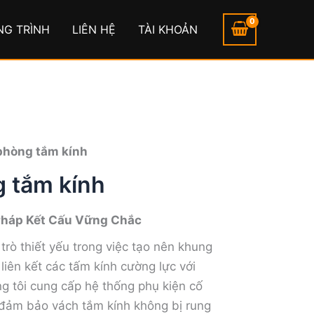
NG TRÌNH
LIÊN HỆ
TÀI KHOẢN
 phòng tắm kính
g tắm kính
 Pháp Kết Cấu Vững Chắc
trò thiết yếu trong việc tạo nên khung
liên kết các tấm kính cường lực với
ng tôi cung cấp hệ thống phụ kiện cố
đảm bảo vách tắm kính không bị rung