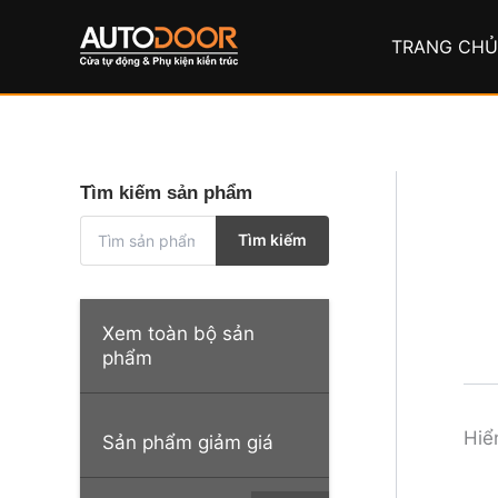
Nhảy
tới
TRANG CH
nội
dung
Tìm kiếm sản phẩm
T
Tìm kiếm
ì
m
k
i
Xem toàn bộ sản
ế
phẩm
m
:
Hiể
Sản phẩm giảm giá