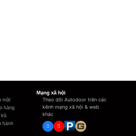
Mạng xã hội
Theo dõi Autodoor trên các
o mật
kênh mạng xã hội & web
ao hàng
khác
trả
o hành