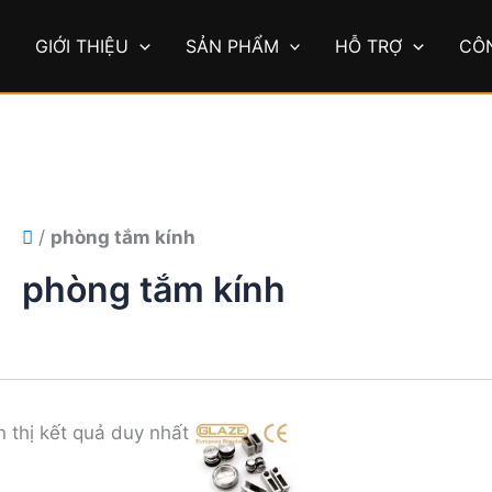
Ủ
GIỚI THIỆU
SẢN PHẨM
HỖ TRỢ
CÔ
/
phòng tắm kính
phòng tắm kính
n thị kết quả duy nhất