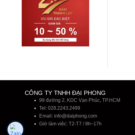
CÔNG TY TNHH ĐẠI PHONG
99 đường 2, KDC Vạn Phúc, TP.HCM
Tel: 028.2243.2499
Email:
info@daiphong.com
Giờ làm việc: T2-T7 / 8h~17h