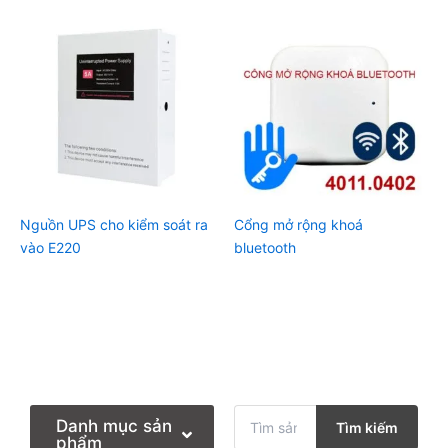
Nguồn UPS cho kiểm soát ra
Cổng mở rộng khoá
vào E220
bluetooth
T
Danh mục sản
Tìm kiếm
ì
phẩm