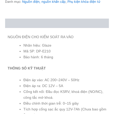
Danh mục:
Nguồn điện, nguồn khẩn cấp
,
Phụ kiện khóa điện tử
Mô tả
NGUỒN ĐIỆN CHO KIỂM SOÁT RA VÀO
Nhãn hiệu: Glaze
Mã SP: DP-E210
Bảo hành: 6 tháng
THÔNG SỐ KỸ THUẬT
Điện áp vào: AC 200~240V – 50Hz
Điện áp ra: DC 12V – 5A
Cổng kết nối: Đầu đọc KSRV, khoá điện (NO/NC),
công tắc mở khoá.
Điều chỉnh thời gian trễ: 0~15 giây
Tích hợp cổng sạc ắc quy 12V-7Ah (Chưa bao gồm