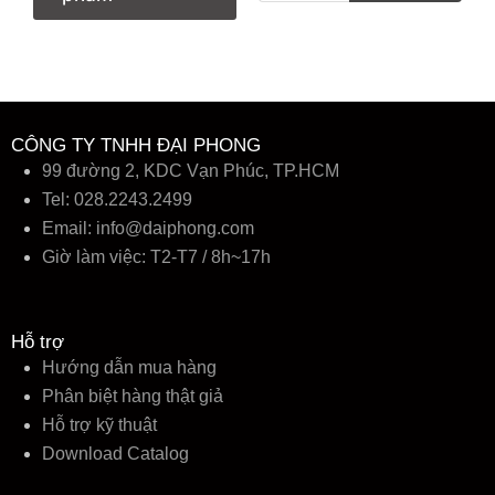
m
k
i
ế
m
:
CÔNG TY TNHH ĐẠI PHONG
99 đường 2, KDC Vạn Phúc, TP.HCM
Tel: 028.2243.2499
Email:
info@daiphong.com
Giờ làm việc: T2-T7 / 8h~17h
Hỗ trợ
Hướng dẫn mua hàng
Phân biệt hàng thật giả
Hỗ trợ kỹ thuật
Download Catalog