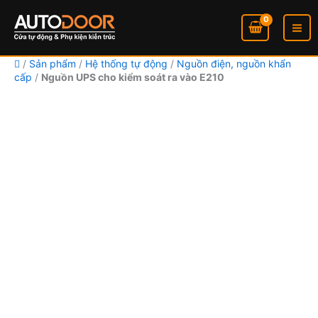
kiểm
Nhảy
soát
tới
ra
nội
vào
dung
E210
/
Sản phẩm
/
Hệ thống tự động
/
Nguồn điện, nguồn khẩn
số
cấp
/
Nguồn UPS cho kiểm soát ra vào E210
lượng
Nguồn
UPS
cho
kiểm
soát
ra
vào
E210
số
lượng