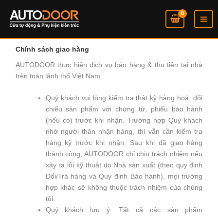
Nhảy
tới
nội
dung
Chính sách giao hàng
AUTODOOR thực hiện dịch vụ bán hàng & thu tiền tại nhà
trên toàn lãnh thổ Việt Nam.
Quý khách vui lòng kiểm tra thật kỹ hàng hoá, đối
chiếu sản phẩm với chứng từ, phiếu bảo hành
(nếu có) trước khi nhận. Trường hợp Quý khách
nhờ người thân nhận hàng, thì vẫn cần kiểm tra
hàng kỹ trước khi nhận. Sau khi đã giao hàng
thành công, AUTODOOR chỉ chịu trách nhiệm nếu
xảy ra lỗi kỹ thuật do Nhà sản xuất (theo quy định
Đổi/Trả hàng và Quy định Bảo hành), mọi trường
hợp khác sẽ không thuộc trách nhiệm của chúng
tôi.
Quý khách lưu ý: Tất cả các sản phẩm