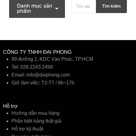
T
Danh mục sản
Tìm kiếm
ì
phẩm
m
k
i
ế
m
:
CÔNG TY TNHH ĐẠI PHONG
99 đường 2, KDC Vạn Phúc, TP.HCM
Tel: 028.2243.2499
Email:
info@daiphong.com
Giờ làm việc: T2-T7 / 8h~17h
Hỗ trợ
Hướng dẫn mua hàng
Phân biệt hàng thật giả
Hỗ trợ kỹ thuật