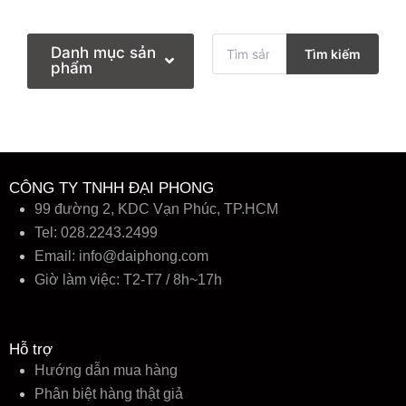
T
Danh mục sản
Tìm kiếm
ì
phẩm
m
k
i
ế
m
:
CÔNG TY TNHH ĐẠI PHONG
99 đường 2, KDC Vạn Phúc, TP.HCM
Tel: 028.2243.2499
Email:
info@daiphong.com
Giờ làm việc: T2-T7 / 8h~17h
Hỗ trợ
Hướng dẫn mua hàng
Phân biệt hàng thật giả