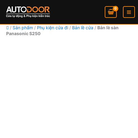
số
Bản
Nhảy
lượng
lề
tới
sàn
nội
Panasonic
dung
S250
/
Sản phẩm
/
Phụ kiện cửa đi
/
Bản lề cửa
/
Bản lề sàn
Panasonic S250
số
lượng